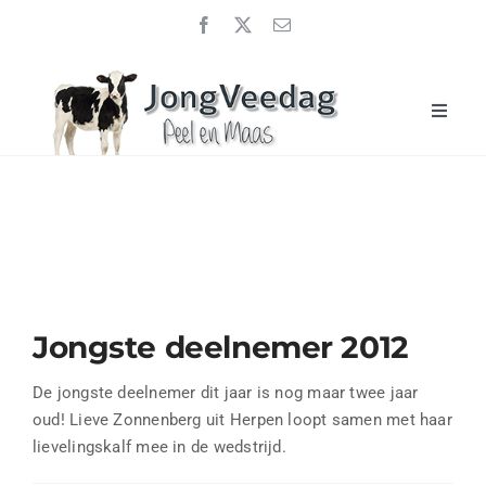
Ga
naar
inhoud
Toggle
Naviga
Home
JongveeDag 2026
Uitslagen
Over ons
Jongste deelnemer 2012
Sponsoren
Nieuwsberichten
De jongste deelnemer dit jaar is nog maar twee jaar
oud! Lieve Zonnenberg uit Herpen loopt samen met haar
Contact
lievelingskalf mee in de wedstrijd.