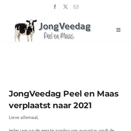
Ga
naar
inhoud
Toggle
Naviga
Home
JongveeDag 2026
Uitslagen
Over ons
JongVeedag Peel en Maas
Sponsoren
verplaatst naar 2021
Nieuwsberichten
Contact
Lieve allemaal,
Ieder jaar op de eerste zondag van augustus vindt de