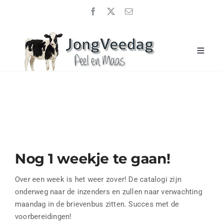
Ga
naar
inhoud
Toggle
Naviga
Home
JongveeDag 2026
Uitslagen
Over ons
Nog 1 weekje te gaan!
Sponsoren
Nieuwsberichten
Over een week is het weer zover! De catalogi zijn
onderweg naar de inzenders en zullen naar verwachting
Contact
maandag in de brievenbus zitten. Succes met de
voorbereidingen!