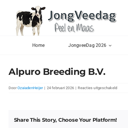
Ga
naar
inhoud
Home
JongveeDag 2026
Alpuro Breeding B.V.
voor
Door
OzaiadenHeijer
|
24 februari 2026
|
Reacties uitgeschakeld
Alpuro
Breed
B.V.
Share This Story, Choose Your Platform!