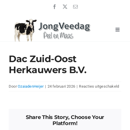
Ga
naar
inhoud
Toggle
Naviga
Home
JongveeDag 2026
Dac Zuid-Oost
Uitslagen
Herkauwers B.V.
Over ons
voor
Door
OzaiadenHeijer
|
24 februari 2026
|
Reacties uitgeschakeld
Sponsoren
Dac
Zuid-
Nieuwsberichten
Oost
Herka
Contact
Share This Story, Choose Your
B.V.
Platform!