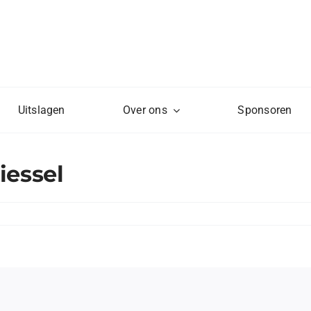
Uitslagen
Over ons
Sponsoren
iessel
enhandel
rs
l