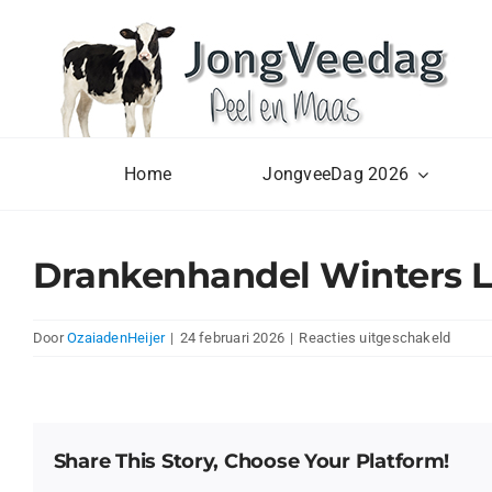
Ga
naar
inhoud
Home
JongveeDag 2026
Drankenhandel Winters L
voor
Door
OzaiadenHeijer
|
24 februari 2026
|
Reacties uitgeschakeld
Drank
Winte
Liesse
Share This Story, Choose Your Platform!