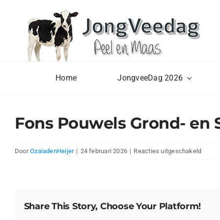
Ga
naar
inhoud
Home
JongveeDag 2026
Fons Pouwels Grond- en
voor
Door
OzaiadenHeijer
|
24 februari 2026
|
Reacties uitgeschakeld
Fons
Pouwe
Grond
en
Share This Story, Choose Your Platform!
Sloop