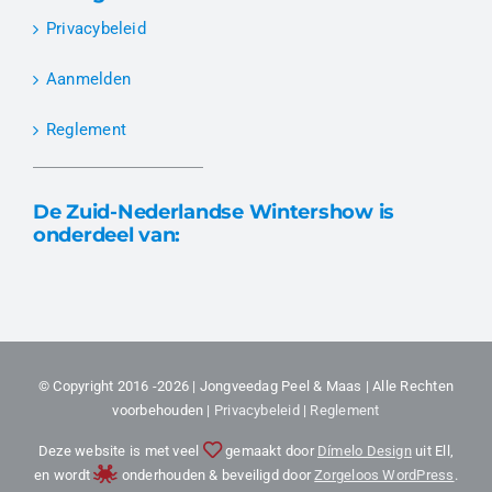
Privacybeleid
Aanmelden
Reglement
De Zuid-Nederlandse Wintershow is
onderdeel van:
© Copyright 2016 -2026 | Jongveedag Peel & Maas | Alle Rechten
voorbehouden |
Privacybeleid
|
Reglement
Deze website is met veel
gemaakt door
Dímelo Design
uit Ell,
en wordt
onderhouden & beveiligd door
Zorgeloos WordPress
.