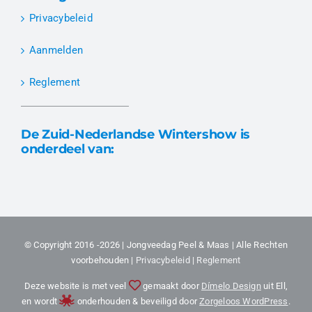
Privacybeleid
Aanmelden
Reglement
De Zuid-Nederlandse Wintershow is
onderdeel van:
© Copyright 2016 -2026 | Jongveedag Peel & Maas | Alle Rechten
voorbehouden |
Privacybeleid
|
Reglement
Deze website is met veel
gemaakt door
Dímelo Design
uit Ell,
en wordt
onderhouden & beveiligd door
Zorgeloos WordPress
.