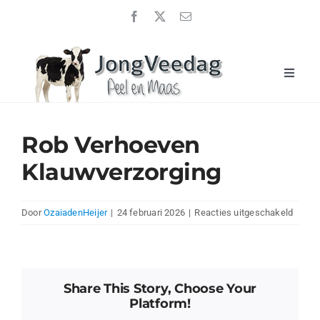
Ga
naar
inhoud
Toggle
Naviga
Home
JongveeDag 2026
Rob Verhoeven
Uitslagen
Klauwverzorging
Over ons
voor
Door
OzaiadenHeijer
|
24 februari 2026
|
Reacties uitgeschakeld
Sponsoren
Rob
Verho
Nieuwsberichten
Klauwv
Contact
Share This Story, Choose Your
Platform!