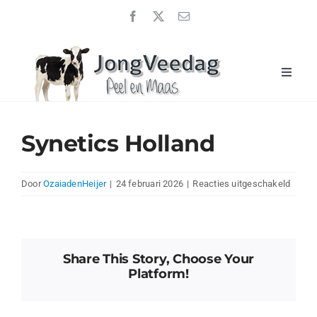
Ga
naar
inhoud
Toggle
Naviga
Home
JongveeDag 2026
Synetics Holland
Uitslagen
voor
Door
OzaiadenHeijer
|
24 februari 2026
|
Reacties uitgeschakeld
Over ons
Syneti
Hollan
Sponsoren
Nieuwsberichten
Share This Story, Choose Your
Platform!
Contact