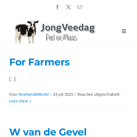
Ga
naar
inhoud
Toggle
Naviga
Home
JongveeDag 2026
For Farmers
Uitslagen
[...]
Over ons
voor
Door
RoelvandeMortel
|
24 juli 2025
|
Reacties uitgeschakeld
Sponsoren
For
Lees meer
Farmers
Nieuwsberichten
Contact
W van de Gevel