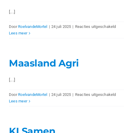
[...]
voor
Door
RoelvandeMortel
|
24 juli 2025
|
Reacties uitgeschakeld
W
Lees meer
van
de
Gevel
Maasland Agri
[...]
voor
Door
RoelvandeMortel
|
24 juli 2025
|
Reacties uitgeschakeld
Maasland
Lees meer
Agri
KI Samen